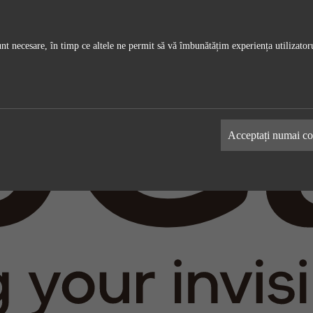
unt necesare, în timp ce altele ne permit să vă îmbunătățim experiența utilizatoru
ics
Media externă
-uri ne permit să măsurăm și să
Aceste cookie-uri pot fi folosite de co
Acceptați numai coo
ite-ul nostru. Toate informațiile
pentru a construi un profil al intereselo
cookie-uri sunt anonime.
dumneavoastră și pentru a vă afișa rec
relevante pe alte site-uri. Acestea funcț
prin identificarea unică a browserului ș
dispozitivului dvs.
Google Analytics
Nume
LinkedIn
Google
furnizorii
LinkedIn
timpul