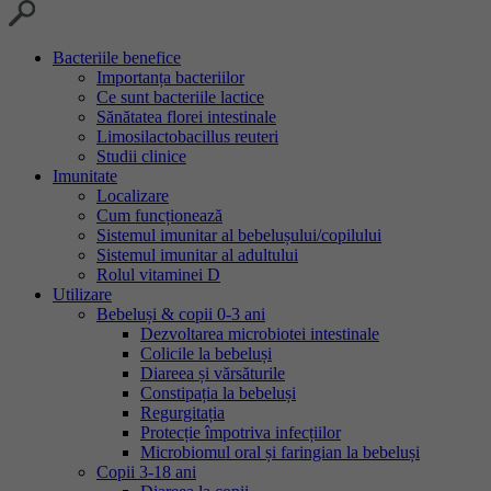
Bacteriile benefice
Importanța bacteriilor
Ce sunt bacteriile lactice
Sănătatea florei intestinale
Limosilactobacillus reuteri
Studii clinice
Imunitate
Localizare
Cum funcționează
Sistemul imunitar al bebelușului/copilului
Sistemul imunitar al adultului
Rolul vitaminei D
Utilizare
Bebeluși & copii 0-3 ani
Dezvoltarea microbiotei intestinale
Colicile la bebeluși
Diareea și vărsăturile
Constipația la bebeluși
Regurgitația
Protecție împotriva infecțiilor
Microbiomul oral și faringian la bebeluși
Copii 3-18 ani