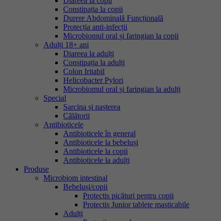
Diareea la copii
Constipația la copii
Durere Abdominală Funcțională
Protecția anti-infecții
Microbiomul oral și faringian la copii
Adulți 18+ ani
Diareea la adulți
Constipația la adulți
Colon Iritabil
Helicobacter Pylori
Microbiomul oral și faringian la adulți
Special
Sarcina și nașterea
Călătorii
Antibioticele
Antibioticele în general
Antibioticele la bebeluși
Antibioticele la copii
Antibioticele la adulți
Produse
Microbiom intestinal
Bebeluși/copii
Protectis picături pentru copii
Protectis Junior tablete masticabile
Adulți