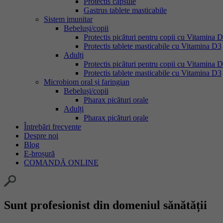
Protectis capsule
Gastrus tablete masticabile
Sistem imunitar
Bebeluși/copii
Protectis picături pentru copii cu Vitamina 
Protectis tablete masticabile cu Vitamina D3
Adulți
Protectis picături pentru copii cu Vitamina 
Protectis tablete masticabile cu Vitamina D3
Microbiom oral și faringian
Bebeluși/copii
Pharax picături orale
Adulți
Pharax picături orale
Întrebări frecvente
Despre noi
Blog
E-broșură
COMANDĂ ONLINE
Sunt profesionist din domeniul sănătății