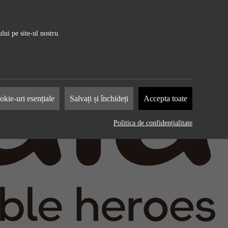
lui pe site-ul nostru.
mpanii
kie-uri esențiale
Salvați și închideți
Accepta toate
r
lame
Politica de confidențialitate
ionează
i a