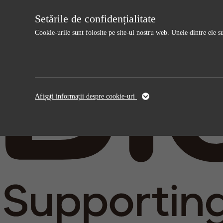
Setările de confidențialitate
Cookie-urile sunt folosite pe site-ul nostru web. Unele dintre ele s
Necesar
Analyt
Aceste cookie-uri sunt necesare pentru ca site-ul
Aceste cookie
Afișați informații despre cookie-uri
web să funcționeze și nu pot fi dezactivate.
îmbunătățim s
colectate de 
Nume
cookie_optin
Nume
furnizorii
sgalinski
furnizorii
timpul
timpul