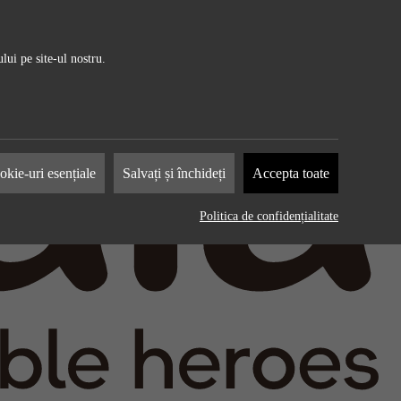
lui pe site-ul nostru.
mpanii
kie-uri esențiale
Salvați și închideți
Accepta toate
r
lame
Politica de confidențialitate
ionează
i a