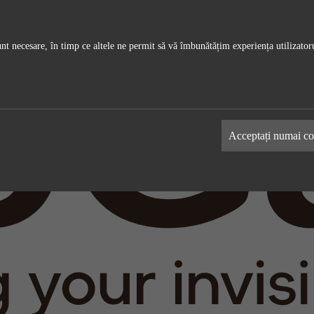
unt necesare, în timp ce altele ne permit să vă îmbunătățim experiența utilizatoru
ics
Media externă
-uri ne permit să măsurăm și să
Aceste cookie-uri pot fi folosite de co
Acceptați numai coo
ite-ul nostru. Toate informațiile
pentru a construi un profil al intereselo
cookie-uri sunt anonime.
dumneavoastră și pentru a vă afișa rec
relevante pe alte site-uri. Acestea funcț
prin identificarea unică a browserului ș
dispozitivului dvs.
Google Analytics
Nume
LinkedIn
Google
furnizorii
LinkedIn
timpul