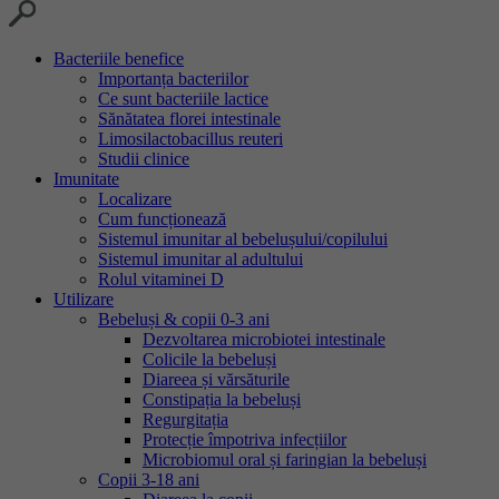
Bacteriile benefice
Importanța bacteriilor
Ce sunt bacteriile lactice
Sănătatea florei intestinale
Limosilactobacillus reuteri
Studii clinice
Imunitate
Localizare
Cum funcționează
Sistemul imunitar al bebelușului/copilului
Sistemul imunitar al adultului
Rolul vitaminei D
Utilizare
Bebeluși & copii 0-3 ani
Dezvoltarea microbiotei intestinale
Colicile la bebeluși
Diareea și vărsăturile
Constipația la bebeluși
Regurgitația
Protecție împotriva infecțiilor
Microbiomul oral și faringian la bebeluși
Copii 3-18 ani