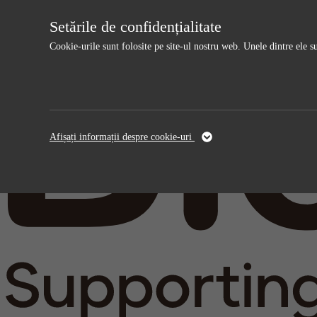
Setările de confidențialitate
Cookie-urile sunt folosite pe site-ul nostru web. Unele dintre ele s
Necesar
Analyt
Aceste cookie-uri sunt necesare pentru ca site-ul
Aceste cookie
Afișați informații despre cookie-uri
web să funcționeze și nu pot fi dezactivate.
îmbunătățim s
colectate de 
Nume
cookie_optin
Nume
furnizorii
sgalinski
furnizorii
timpul
timpul