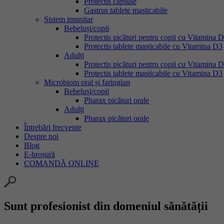
Protectis capsule
Gastrus tablete masticabile
Sistem imunitar
Bebeluși/copii
Protectis picături pentru copii cu Vitamina 
Protectis tablete masticabile cu Vitamina D3
Adulți
Protectis picături pentru copii cu Vitamina 
Protectis tablete masticabile cu Vitamina D3
Microbiom oral și faringian
Bebeluși/copii
Pharax picături orale
Adulți
Pharax picături orale
Întrebări frecvente
Despre noi
Blog
E-broșură
COMANDĂ ONLINE
Sunt profesionist din domeniul sănătății