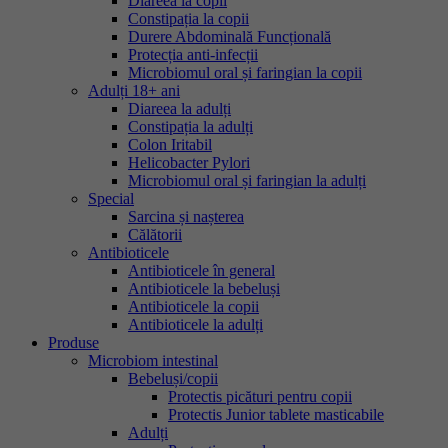
Diareea la copii
Constipația la copii
Durere Abdominală Funcțională
Protecția anti-infecții
Microbiomul oral și faringian la copii
Adulți 18+ ani
Diareea la adulți
Constipația la adulți
Colon Iritabil
Helicobacter Pylori
Microbiomul oral și faringian la adulți
Special
Sarcina și nașterea
Călătorii
Antibioticele
Antibioticele în general
Antibioticele la bebeluși
Antibioticele la copii
Antibioticele la adulți
Produse
Microbiom intestinal
Bebeluși/copii
Protectis picături pentru copii
Protectis Junior tablete masticabile
Adulți